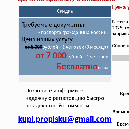
Цена 
Скидка
В связи
Требуемые документы:
2025 г
- паспорта гражданина России;
запраши
Цена наших услугу:
Обновле
от 8 000
рублей - 1 человек (3 месяца)
от 7 000
рублей - 1 человек
Бесплатно
дети
Позвоните и оформите
Вре
надежную регистрацию быстро
по адекватной стоимости.
Времен
kupi.propisku@gmail.com
Време